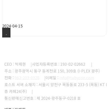
샘플 발송 안내문
2024-04-15
CEO : 박제현
|
사업자등록번호 : 193-02-02662
|
주소 : 광주광역시 동구 동계천로 150, 309호 (I-PLEX 광주)
전화 :
062-233-0328
|
이메일 :
info@tubycon.com
호스트 서버 소재지 : 서울시 양천구 목동동로 233-5 (목동) KT I
층 카페24(주)
|
통신판매신고번호 : 제 2024-광주동구-0218 호