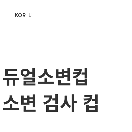
ENG
KOR
주문하기
듀얼소변컵
소변 검사 컵