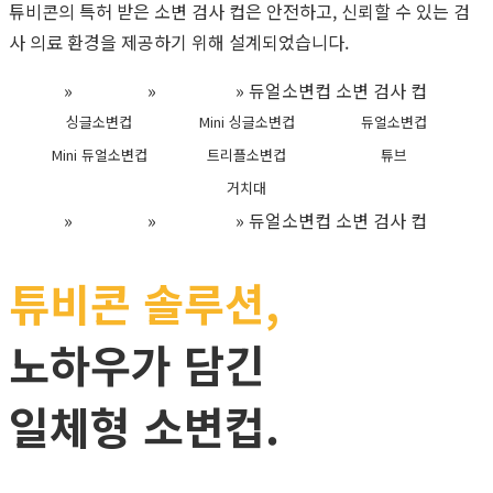
튜비콘의 특허 받은 소변 검사 컵은 안전하고, 신뢰할 수 있는 검
사 의료 환경을 제공하기 위해 설계되었습니다.
Home
»
제품소개
»
소변 검사
»
듀얼소변컵 소변 검사 컵
싱글소변컵
Mini 싱글소변컵
듀얼소변컵
Mini 듀얼소변컵
트리플소변컵
튜브
거치대
Home
»
제품소개
»
소변 검사
»
듀얼소변컵 소변 검사 컵
튜비콘 솔루션,
노하우가 담긴
일체형 소변컵.