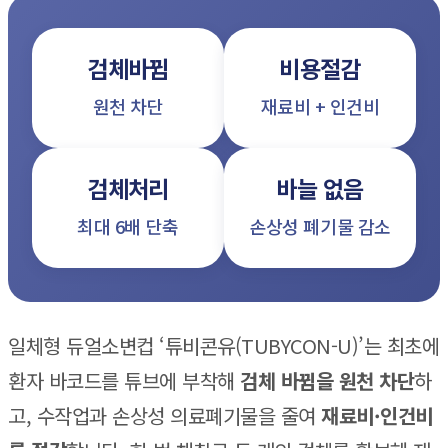
검체바뀜
비용절감
원천 차단
재료비 + 인건비
검체처리
바늘 없음
최대 6배 단축
손상성 폐기물 감소
일체형 듀얼소변컵 ‘튜비콘유(TUBYCON-U)’는 최초에
환자 바코드를 튜브에 부착해
검체 바뀜을 원천 차단
하
고, 수작업과 손상성 의료폐기물을 줄여
재료비·인건비