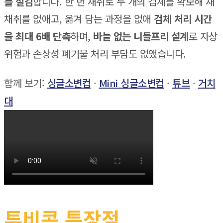
를 절감
합니다. 한 번 채취로 두 개의 검체를 확보해 재
채취를 없애고, 옮겨 담는 과정을 없애
검체 처리 시간
을 최대 6배 단축
하며,
바늘 없는 니들프리 설계
로 자상
위험과 손상성 폐기물 처리 부담도 없앴습니다.
함께 보기:
싱글소변컵
·
Mini 싱글소변컵
·
튜브
·
거치
대
튜비콘 특장점,