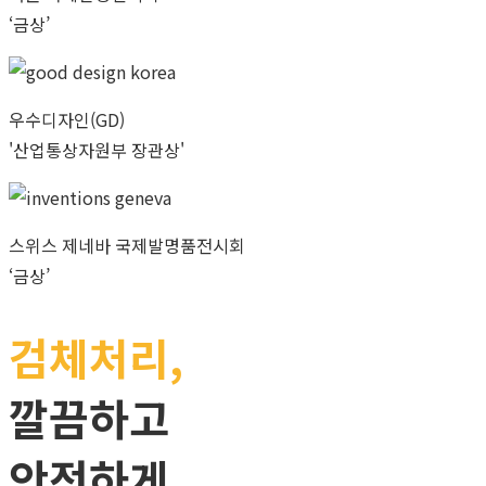
‘금상’
우수디자인(GD)
'산업통상자원부 장관상'
스위스 제네바 국제발명품전시회
‘금상’
검체처리,
깔끔하고
안전하게.