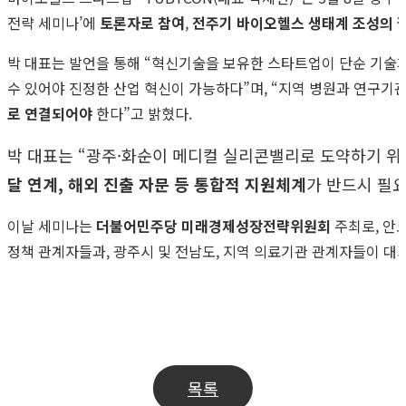
전략 세미나’에
토론자로 참여
,
전주기 바이오헬스 생태계 조성의 
박 대표는 발언을 통해 “혁신기술을 보유한 스타트업이 단순 기술
수 있어야 진정한 산업 혁신이 가능하다”며, “지역 병원과 연구기관
로 연결되어야
한다”고 밝혔다.
박 대표는 “광주·화순이 메디컬 실리콘밸리로 도약하기 
달 연계, 해외 진출 자문 등 통합적 지원체계
가 반드시 필
이날 세미나는
더불어민주당 미래경제성장전략위원회
주최로, 안
정책 관계자들과, 광주시 및 전남도, 지역 의료기관 관계자들이 대
Read
Previous Post
2025 글로벌 IP스타기업 선정
Next Post
튜비콘, ‘일체형 소변컵’으로 산업통상자원부 ‘NEP 
more
목록
articles