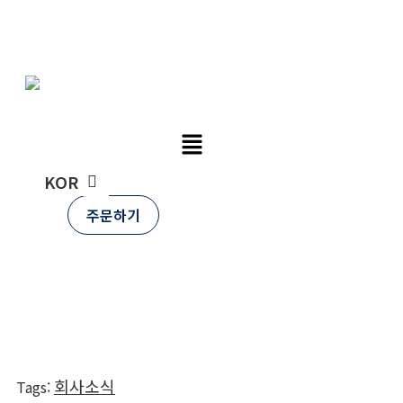
Skip
튜비콘
to
content
ENG
KOR
주문하기
Home
»
뉴스룸
»
MEDICA Düsseldorf 2023, 세계최대 의료
기기 전시회 독일 ‘메디카’ 참가
회사소식
Tags
: