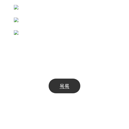
MEDICA Düsseldorf 웹사이트 바로가기
Read
Previous Post
벤처창업혁신조달상품 선정
Next Post
튜비콘 ‘일체형 소변컵’, 생물학적 안전성 시험 3종 모두 
more
목록
articles