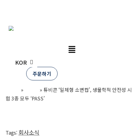
Skip
튜비콘
to
content
ENG
KOR
주문하기
Home
»
뉴스룸
»
튜비콘 ‘일체형 소변컵’, 생물학적 안전성 시
험 3종 모두 ‘PASS’
회사소식
Tags
: