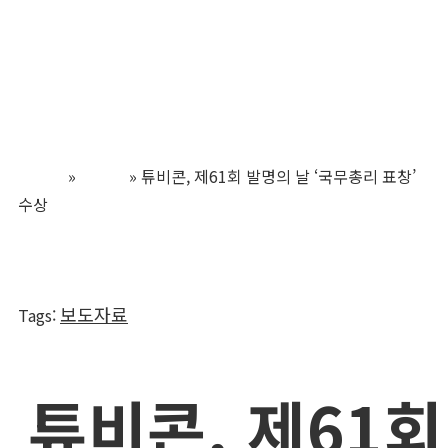
튜비콘
Home
»
뉴스룸
»
튜비콘, 제61회 발명의 날 ‘국무총리 표창’
수상
보도자료
Tags
:
튜비콘, 제61회